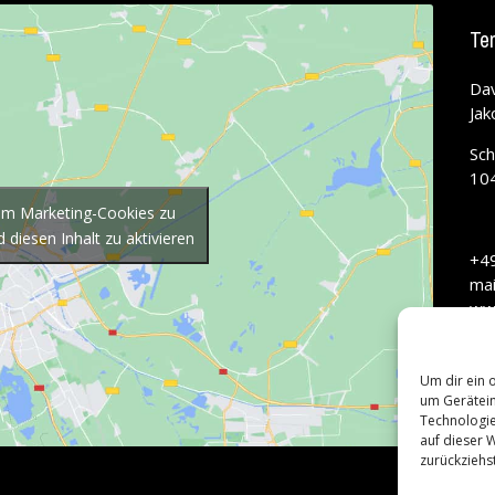
Te
Dav
Jak
Sch
104
 um Marketing-Cookies zu
 diesen Inhalt zu aktivieren
+49
ma
ww
Um dir ein 
um Gerätein
Technologie
auf dieser 
zurückziehs