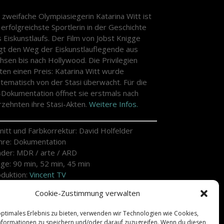
 zweifache Olympiasiegerin Katarina Witt ist
 erfolgreichste Sportlerin in der Geschichte
 Eiskunstlaufs. Der Film von Jobst Knigge
gt den Weg der Eiskunstlauflegende aus
hsen bis nach Hollywood. Die Privilegien
ten einen Preis: Katarina Witt wurde
tematisch von der Stasi überwacht. Für die
Dokumentation öffnet sie erstmals nach
rzehnten ihre Stasi-Akten.
Weitere Infos.
nitt und Farbkorrektur: David Holfelder
re: Dokumentation
der: MDR / arte / ARD
ge: 90 min, 52 min, 45 min
duktion:
Vincent TV
gie:
Jobst Knigge
Cookie-Zustimmung verwalten
tausstrahlung:
optimales Erlebnis zu bieten, verwenden wir Technologien wie Cookies,
09.2019 | 22:15 arte
formationen zu speichern und/oder darauf zuzugreifen. Wenn du diesen