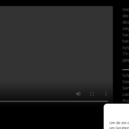
Die
die
des
zei
Sac
hat
sys
TV-
Jah
Sch
Gen
Sen
Län
Pro
Re
Ers
Um dir ein 
23.
um Gerätein