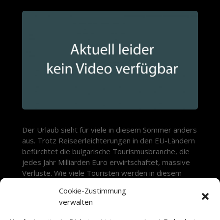
Der Urlaub sieht für viele in diesem Sommer anders
aus. Trotz Reiseerleichterungen in den EU-Ländern
befürchtet die bulgarische Tourismusbranche, die
jedes Jahr Milliarden Euro erwirtschaftet, massive
Verluste. Wie viele Touristen werden in diesem
Sommer an den Sonnenstrand kommen? Wie kann
Cookie-Zustimmung
die bulgarische Schwarzmeer-Region die Corona-
verwalten
Krise überleben?
Weitere Infos.