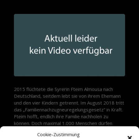
2015 flüchtete die Syrerin Fteim Almousa nach
Deutschland, seitdem lebt sie von ihrem Ehemann
und den vier Kindern getrennt. Im August 2018 tritt
das „Familiennachzugneuregelungsgesetz“ in Kraft.
Fteim hofft, endlich ihre Familie nachholen zu
können. Doch maximal 1.000 Menschen dürfen
monatlich einreisen – auch Fteims Angehörige?
Cookie-Zustimmung
Weitere Infos.