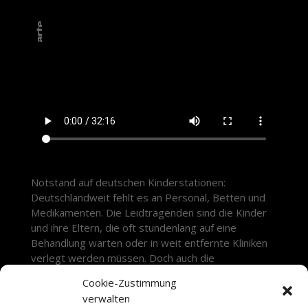
Notstand auf deutschen Kinderstationen:
Deutschlandweit fehlt es an Personal, Betten und
Medikamenten. Die Leidtragenden sind die Kinder
und ihre Eltern, die oft stundenlang auf eine
Behandlung warten oder in weit entfernte Kliniken
verlegt werden müssen. Doch auch die
Pflegekräfte, Ärztinnen und Ärzte geraten täglich
Cookie-Zustimmung
an ihre Grenzen.
Weitere Infos.
verwalten