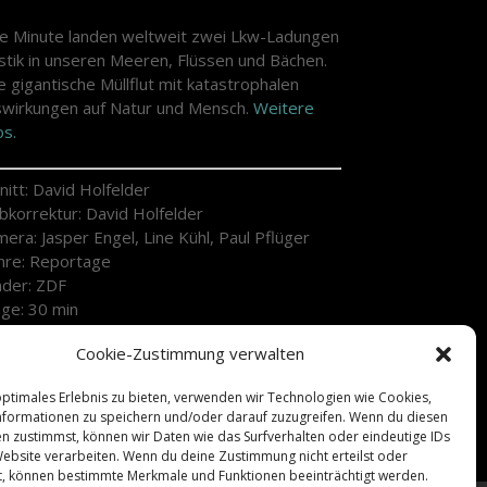
e Minute landen weltweit zwei Lkw-Ladungen
stik in unseren Meeren, Flüssen und Bächen.
e gigantische Müllflut mit katastrophalen
wirkungen auf Natur und Mensch.
Weitere
os.
nitt: David Holfelder
bkorrektur: David Holfelder
era: Jasper Engel, Line Kühl, Paul Pflüger
nre: Reportage
der: ZDF
ge: 30 min
duktion:
Spiegel TV
Cookie-Zustimmung verwalten
ie: Denise Dismer
tausstrahlung: Sa. 22.04.2023 | 17:35 ZDF
optimales Erlebnis zu bieten, verwenden wir Technologien wie Cookies,
formationen zu speichern und/oder darauf zuzugreifen. Wenn du diesen
n zustimmst, können wir Daten wie das Surfverhalten oder eindeutige IDs
Website verarbeiten. Wenn du deine Zustimmung nicht erteilst oder
t, können bestimmte Merkmale und Funktionen beeinträchtigt werden.