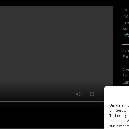
Jed
Pla
Ein
Aus
Inf
Sch
Far
Kam
Ge
Sen
Län
Pro
Reg
Ers
Um dir ein 
um Gerätein
Technologie
auf dieser 
zurückziehs