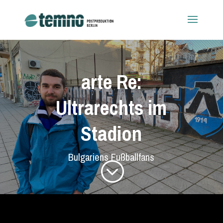
arte Re:
Ultrarechts im
Stadion
Bulgariens Fußballfans
;