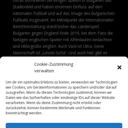
Ultras dominieren bei einigen Spielen in Bulgarien das
Stadionbild und haben enormen Einfluss auf den
nationalen Fußball und auf das Image des bulgarischen
Fußballs insgesamt. Im Mittelpunkt der internationalen
Berichterstattung stand bisher das Länderspiel
Bulgarien gegen England Ende 2019, bei dem Fans die
farbigen englischen Spieler mit Affenlauten bedachten
und Hitlergrüße zeigten. Auch Vasil ist Ultra. Seine
Mannschaft ist „Levski Sofia“. Und auch hier gibt es
viele rechte Fans. Doch Vasil versucht seinen Verein
Cookie-Zustimmung
ohne rechte Symbolik und Gewaltbereitschaft zu
verwalten
unterstützen.
Weitere Infos.
Um dir ein optimales Erlebnis zu bieten, verwenden wir Technologien
wie Cookies, um Geräteinformationen zu speichern und/oder darauf
Schnitt: Jakob Kastner
zuzugreifen. Wenn du diesen Technologien zustimmst, können wir
Genre: Reportage
Daten wie das Surfverhalten oder eindeutige IDs auf dieser Website
Sender: arte (RE)
verarbeiten. Wenn du deine Zustimmung nicht erteilst oder
Länge: 30 min
zurückziehst, können bestimmte Merkmale und Funktionen
Produktion:
Spiegel TV
beeinträchtigt werden.
Regie: Boris Sebastian Kamp
Erstausstrahlung: Mi. 25.11.2020 | 19:40