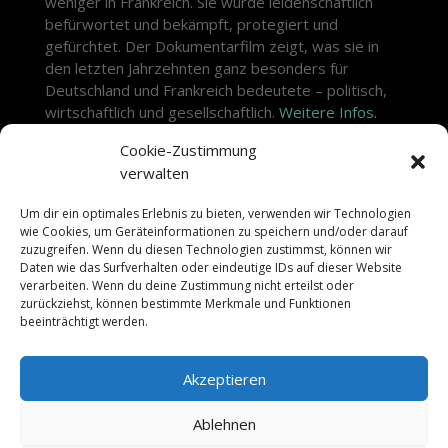
weniger in Frankreich. Sie wurde leidenschaftlich
befürwortet und bekämpft, protegiert und
gefürchtet. Der Dokumentarfilm zeigt, was sie in
den letzten Jahrzehnten ganz besonders für
Deutschland und Frankreich bedeutete – politisch,
wirtschaftlich und gesellschaftlich.
Weitere Infos.
Cookie-Zustimmung
Schnitt: David Holfelder, Jakob Kastner
verwalten
Farbkorrektur: Maurice Langehein
Kamera: Jean Schablin, Jonas Köck,
Um dir ein optimales Erlebnis zu bieten, verwenden wir Technologien
Sebastian Klatt, Benedict Sicheneder
wie Cookies, um Geräteinformationen zu speichern und/oder darauf
zuzugreifen. Wenn du diesen Technologien zustimmst, können wir
Genre: Dokumentation
Daten wie das Surfverhalten oder eindeutige IDs auf dieser Website
Sender: ZDF / arte
verarbeiten. Wenn du deine Zustimmung nicht erteilst oder
Länge: 90 min
zurückziehst, können bestimmte Merkmale und Funktionen
Produktion:
Broadview TV
beeinträchtigt werden.
Regie: Jobst Knigge
Erstausstrahlung: Di. 07.02.2023 | 20:15 arte
Akzeptieren
Ablehnen