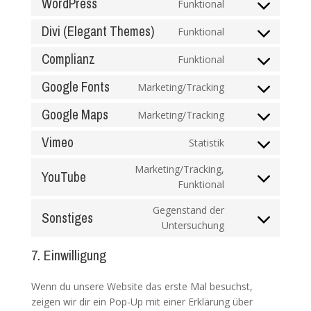
WordPress
Funktional
Consent
Divi (Elegant Themes)
to
Funktional
Consent
service
Complianz
to
Funktional
wordpress
Consent
service
Google Fonts
to
Marketing/Tracking
divi-
Consent
service
(elegant-
Google Maps
to
Marketing/Tracking
complianz
themes)
Consent
service
Vimeo
to
Statistik
google-
Consent
service
fonts
to
Marketing/Tracking,
google-
YouTube
service
Funktional
Consent
maps
vimeo
to
Gegenstand der
Sonstiges
service
Untersuchung
Consent
youtube
to
7. Einwilligung
service
sonstiges
Wenn du unsere Website das erste Mal besuchst,
zeigen wir dir ein Pop-Up mit einer Erklärung über