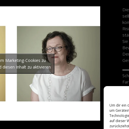
Die
sel
kom
Ris
stä
Sie
Bew
Dem
Ges
 um Marketing-Cookies zu
 diesen Inhalt zu aktivieren
Sch
Far
Gen
Län
Re
Um dir ein 
Ers
um Gerätein
Technologie
auf dieser 
zurückziehs