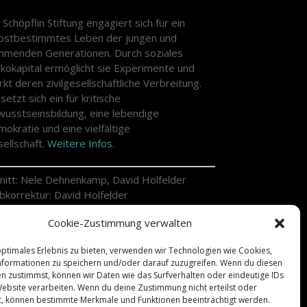
 Schöpflin Stiftung engagiert sich für ein
bstbestimmtes Leben der jungen und
menden Generationen. Durch soziales
ikokapital ermöglicht sie Experimente und
rkt deren zivilgesellschaftliche Verbreitung.
 setzt sich ein für kritische
usstseinsbildung, eine lebendige
okratie und eine vielfältige
ellschaft.
Weitere Infos.
nitt: Nele Dehnenkamp, David Holfelder
bkorrektur: David Holfelder
re: Imagefilm
Cookie-Zustimmung verwalten
ge: 5 min
gie: Nele Dehnenkamp
optimales Erlebnis zu bieten, verwenden wir Technologien wie Cookies,
tausstrahlung: Fr. 20.09.2019 | 20:15 WDR
formationen zu speichern und/oder darauf zuzugreifen. Wenn du diesen
n zustimmst, können wir Daten wie das Surfverhalten oder eindeutige IDs
Website verarbeiten. Wenn du deine Zustimmung nicht erteilst oder
t, können bestimmte Merkmale und Funktionen beeinträchtigt werden.