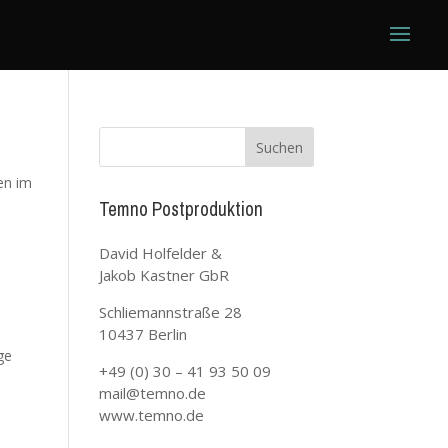
en im
Temno Postproduktion
David Holfelder &
Jakob Kastner GbR
Schliemannstraße 28
10437 Berlin
ge
+49 (0) 30 – 41 93 50 09
mail@temno.de
www.temno.de