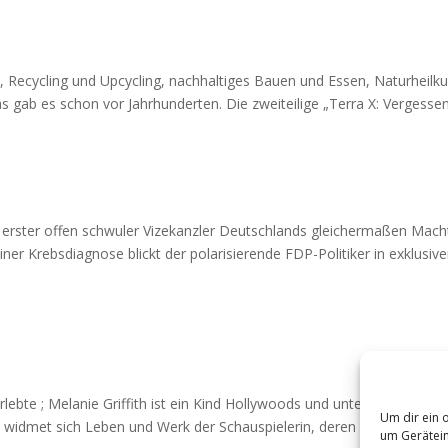
t, Recycling und Upcycling, nachhaltiges Bauen und Essen, Naturheilk
as gab es schon vor Jahrhunderten. Die zweiteilige „Terra X: Vergessen
 erster offen schwuler Vizekanzler Deutschlands gleichermaßen Macht
iner Krebsdiagnose blickt der polarisierende FDP-Politiker in exklusiv
bte ; Melanie Griffith ist ein Kind Hollywoods und unterschätzte
Um dir ein 
widmet sich Leben und Werk der Schauspielerin, deren Liebesleben d
um Gerätein