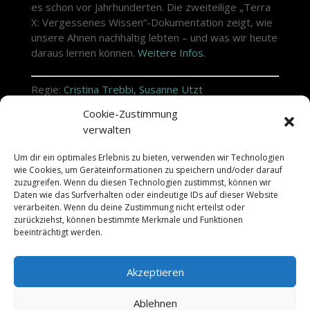
es schon vor Jahrhunderten. Die zweiteilige „Terra
X: Vergessenes Wissen“-Dokumentation zeigt, wie
unsere Ahnen nachhaltig lebten – und was wir heute
daraus lernen können.
Weitere Infos.
Regie:
Cristina Trebbi, Susanne Utzt
Schnitt: Jakob Kastner
Cookie-Zustimmung
Farbkorrektur: David Holfelder
verwalten
Genre: Dokumentation
Sender: ZDF
Um dir ein optimales Erlebnis zu bieten, verwenden wir Technologien
Länge: 2x 45 min
wie Cookies, um Geräteinformationen zu speichern und/oder darauf
Produktion:
Spiegel TV
zuzugreifen. Wenn du diesen Technologien zustimmst, können wir
Daten wie das Surfverhalten oder eindeutige IDs auf dieser Website
Folge 1: Die Schätze der Natur
verarbeiten. Wenn du deine Zustimmung nicht erteilst oder
zurückziehst, können bestimmte Merkmale und Funktionen
So. 19.04.2026 | 19:30 ZDF
beeinträchtigt werden.
Folge 2: Das Wissen der Ahnen
So. 26.04.2026 | 19:30 ZDF
Akzeptieren
Ablehnen