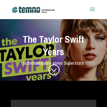
The Taylor Swift
Years
Schicksalsjahre eines Superstars
;