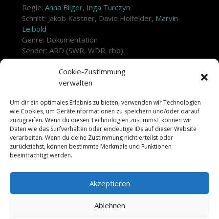
Regie:
Anna Bilger
,
Inga Turczyn
Schnitt: Jakob Kastner, David Holfelder,
Marvin
Leibold
Genre: Dokumentation
Sender: ARD (SWR, WDR, rbb)
Länge: 3x 25 min
Cookie-Zustimmung
Produktion:
LOOKSfilm
verwalten
Mi. 01.07.2026 ARD Mediathek
Um dir ein optimales Erlebnis zu bieten, verwenden wir Technologien
Folge 1: American Sweetheart
wie Cookies, um Geräteinformationen zu speichern und/oder darauf
Mi. 01.07.2026 | 23:50 ARD
zuzugreifen. Wenn du diesen Technologien zustimmst, können wir
Daten wie das Surfverhalten oder eindeutige IDs auf dieser Website
Folge 2: What you mad me do
verarbeiten. Wenn du deine Zustimmung nicht erteilst oder
zurückziehst, können bestimmte Merkmale und Funktionen
So. 12.07.2026 | 01:00 SWR
beeinträchtigt werden.
Folge 3: End of an era?
So. 12.07.2026 | 01:25 SWR
Akzeptieren
Ablehnen