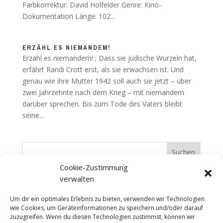
Farbkorrektur: David Holfelder Genre: Kino-
Dokumentation Länge: 102...
ERZÄHL ES NIEMANDEM!
Erzähl es niemandem! ; Dass sie jüdische Wurzeln hat,
erfährt Randi Crott erst, als sie erwachsen ist. Und
genau wie ihre Mutter 1942 soll auch sie jetzt – über
zwei Jahrzehnte nach dem Krieg – mit niemandem
darüber sprechen. Bis zum Tode des Vaters bleibt
seine...
Cookie-Zustimmung
verwalten
Temno Postproduktion
Um dir ein optimales Erlebnis zu bieten, verwenden wir Technologien
David Holfelder &
wie Cookies, um Geräteinformationen zu speichern und/oder darauf
Jakob Kastner GbR
zuzugreifen. Wenn du diesen Technologien zustimmst, können wir